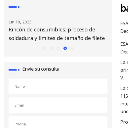
b
Jun 18, 2023
Jun 19, 20
ESA
as
Rincón de consumibles: proceso de
El jefe 
Dec
soldadura y límites de tamaño de filete
ESA
Dec
La 
Envíe su consulta
pri
V.
La 
115
int
uno
Pro