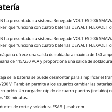
atería
23
Jun 15, 2023
B ha presentado su sistema Renegade VOLT ES 200i SMAW/G
presenta tres
El doble de Fronius
ker, que funciona con cuatro baterías DEWALT FLEXVOLT d
B ha presentado su sistema Renegade VOLT ES 200i SMAW/G
ker, que funciona con cuatro baterías DEWALT FLEXVOLT de
máquina ofrece una salida de soldadura máxima de 150 ampe
maria de 115/230 VCA y proporciona una salida de soldadur
caja de la batería se puede desmontar para simplificar el tr
/230 V; También permite a los usuarios cambiar las baterías
errupción. Un cargador rápido de cuatro puertos (incluido) 
s 100 minutos.
ductos de corte y soldadura ESAB | esab.com