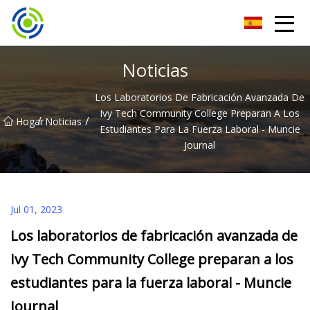
Máquina de soldadura inversora Zhuhai Co., Ltd
Noticias
Los Laboratorios De Fabricación Avanzada De
Ivy Tech Community College Preparan A Los
/
/
Hogar
Noticias
Estudiantes Para La Fuerza Laboral - Muncie
Journal
Jul 01, 2023
Los laboratorios de fabricación avanzada de
Ivy Tech Community College preparan a los
estudiantes para la fuerza laboral - Muncie
Journal